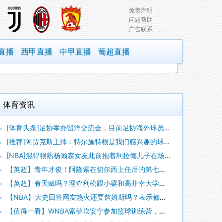
免责声明
问题帮助
广告联系
直播
西甲直播
中甲直播
葡超直播
体育资讯
[体育头条]足协举办留洋交流会，目前足协海外球员专版收录12
[推荐]阿贾克斯主帅：特尔施特根是我们感兴趣的球员，但他还没
[NBA]混得很熟杨瀚森女友此前抱着利拉德儿子在场边转圈圈~
【英超】青年才俊！阿隆索在切尔西上任后的第七堂训练课！
【英超】有天赋吗？理查利松跟小梁和高井幸大学习韩语和日语！
【NBA】大史回答网友热火还要詹姆斯吗？表示都追成那样了会不
【值得一看】WNBA索菲坎安宁参加篮球训练营，跟孩子们互动单