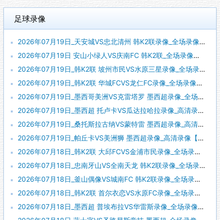
足球录像
2026年07月19日_天安城VS忠北清州 韩K2联录像_全场录像【视频集锦】
2026年07月19日 安山小绿人VS庆南FC 韩K2联_全场录像【全场回放】
2026年07月19日_韩K2联 坡州市民VS水原三星录像_全场录像【高清回放】
2026年07月19日_韩K2联 华城FCVS龙仁FC录像_全场录像【全场回放】
2026年07月19日_墨西哥美洲VS克雷塔罗 墨西超录像_全场录像【视频集锦】
2026年07月19日_墨西超 托卢卡VS瓜达拉哈拉录像_高清录像【全场回放】
2026年07月19日_桑托斯拉古纳VS蒙特雷 墨西超录像_高清录像【全场回放】
2026年07月19日_帕丘卡VS美洲狮 墨西超录像_高清录像【全场回放】
2026年07月18日_韩K2联 大邱FCVS金浦市民录像_全场录像【全场回放】
2026年07月18日_忠南牙山VS全南天龙 韩K2联录像_全场录像【高清回放】
2026年07月18日_釜山偶像VS城南FC 韩K2联录像_全场录像【全场回放】
2026年07月18日_韩K2联 首尔衣恋VS水原FC录像_全场录像【全场回放】
2026年07月18日_墨西超 普埃布拉VS华雷斯录像_全场录像【高清回放】