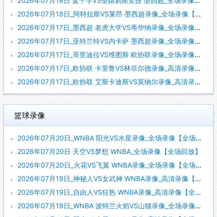
2026年07月18日 蓝十字VS圣路易斯竞技 墨西超_全场录像【全场回放】
2026年07月18日_阿特拉斯VS莱昂 墨西超录像_全场录像【高清回放】
2026年07月17日_墨西超 老虎大学VS蒂华纳录像_全场录像【高清回放】
2026年07月17日_亚特兰特VS内卡萨 墨西超录像_全场录像【视频集锦】
2026年07月17日_哥里迪拉VS维图斯 欧协联录像_全场录像【高清回放】
2026年07月17日_欧协联 卡里鲁VS林菲尔德录像_高清录像【全场回放】
2026年07月17日_欧协联 艾斯卡迪斯VS莫纳尔录像_高清录像【全场回放】
篮球录像
2026年07月20日_WNBA 阳光VS水星录像_全场录像【全场回放】
2026年07月20日 天空VS梦想 WNBA_全场录像【全场回放】
2026年07月20日_火花VS飞翼 WNBA录像_全场录像【全场回放】
2026年07月19日_神秘人VS女武神 WNBA录像_高清录像【全场回放】
2026年07月19日_自由人VS狂热 WNBA录像_高清录像【全场回放】
2026年07月19日_WNBA 波特兰火焰VS山猫录像_全场录像【视频集锦】